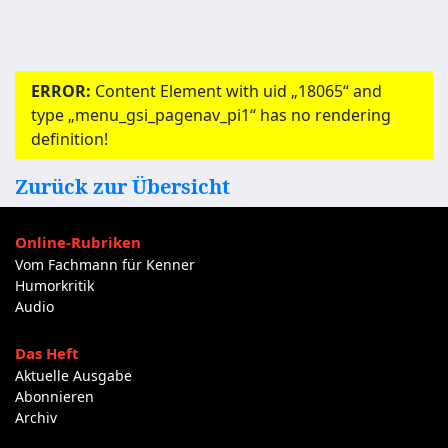
ERROR:
Content Element with uid „18065“ and
type „menu_gsi_pagenav_pi1“ has no rendering
definition!
Zurück zur Übersicht
Online-Rubriken
Vom Fachmann für Kenner
Humorkritik
Audio
Das Heft
Aktuelle Ausgabe
Abonnieren
Archiv