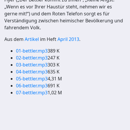
„Wenn es vor Ihrer Haustür steht, nehmen wir es
gerne mit!“) und dem Roten Telefon sorgt es für
Verständigung zwischen heimischer Bevölkerung und
fahrendem Volk.
Aus dem
Artikel
im Heft
April 2013
.
01-bettler.mp3
389 K
02-bettler.mp3
247 K
03-bettler.mp3
303 K
04-bettler.mp3
635 K
05-bettler.mp3
4,31 M
06-bettler.mp3
691 K
07-bettler.mp3
1,02 M