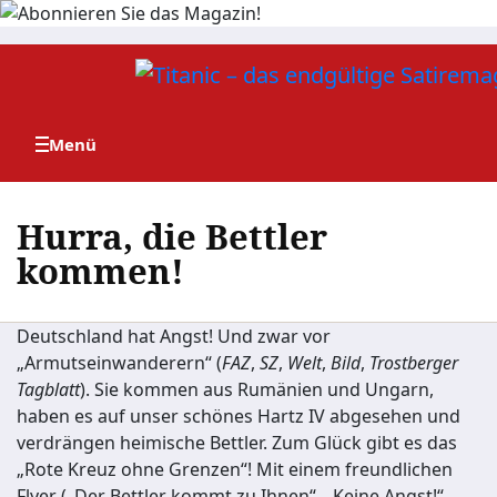
Zum
Inhalt
springen
Hurra, die Bettler
kommen!
Deutschland hat Angst! Und zwar vor
„Armutseinwanderern“ (
FAZ
,
SZ
,
Welt
,
Bild
,
Trostberger
Tagblatt
). Sie kommen aus Rumänien und Ungarn,
haben es auf unser schönes Hartz IV abgesehen und
verdrängen heimische Bettler. Zum Glück gibt es das
„Rote Kreuz ohne Grenzen“! Mit einem freundlichen
Flyer („Der Bettler kommt zu Ihnen“, „Keine Angst!“