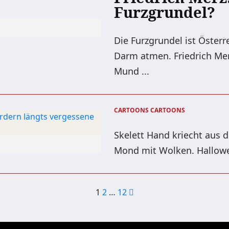
Furzgrundel?
Die Furzgrundel ist Österr
Darm atmen. Friedrich Mer
Mund ...
CARTOONS
CARTOONS
Skelett Hand kriecht aus d
Mond mit Wolken. Hallowee
Seitennummeri
1
2
…
12
der