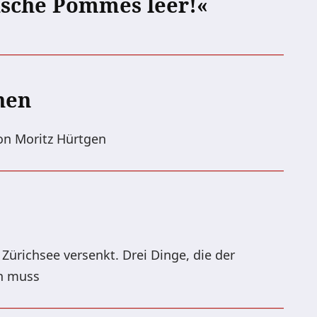
asche Pommes leer!«
hen
on Moritz Hürtgen
Zürichsee versenkt. Drei Dinge, die der
n muss