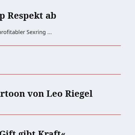
p Respekt ab
rofitabler Sexring ...
rtoon von Leo Riegel
ift gibt Kraft«