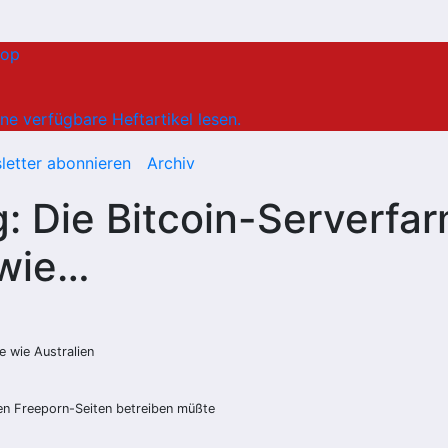
hop
ne verfügbare Heftartikel lesen.
letter abonnieren
Archiv
: Die Bitcoin-Serverfa
 wie…
 wie Australien
en Freeporn-Seiten betreiben müßte