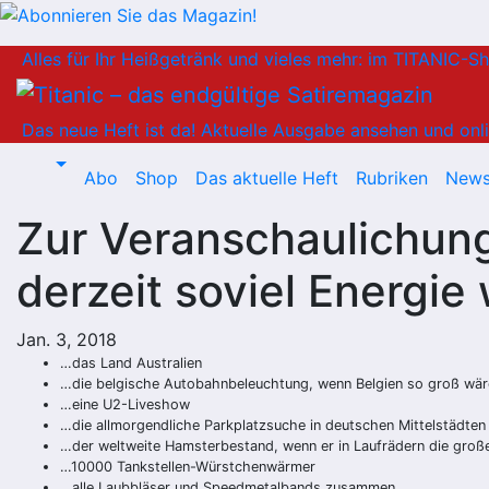
Zum
Alles für Ihr Heißgetränk und vieles mehr: im TITANIC-S
Inhalt
springen
Das neue Heft ist da!
Aktuelle Ausgabe ansehen und onli
Abo
Shop
Das aktuelle Heft
Rubriken
News
Zur Veranschaulichung
derzeit soviel Energie
Jan. 3, 2018
…das Land Australien
…die belgische Autobahnbeleuchtung, wenn Belgien so groß wäre
…eine U2-Liveshow
…die allmorgendliche Parkplatzsuche in deutschen Mittelstädten
…der weltweite Hamsterbestand, wenn er in Laufrädern die groß
…10000 Tankstellen-Würstchenwärmer
…alle Laubbläser und Speedmetalbands zusammen