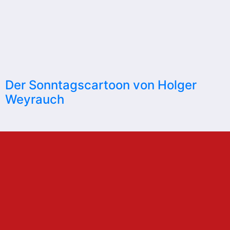
Der Sonntagscartoon von Holger
Weyrauch