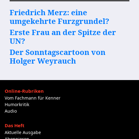
Friedrich Merz: eine
umgekehrte Furzgrundel?
Erste Frau an der Spitze der
UN?
Der Sonntagscartoon von
Holger Weyrauch
Online-Rubriken
Vom Fachmann für Kenner
Humorkritik
Audio
Das Heft
Aktuelle Ausgabe
Abonnieren