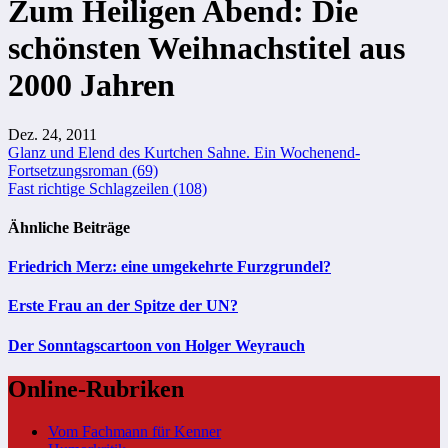
Zum Heiligen Abend: Die
schönsten Weihnachstitel aus
2000 Jahren
Dez. 24, 2011
Beitragsnavigation
Glanz und Elend des Kurtchen Sahne. Ein Wochenend-
Fortsetzungsroman (69)
Fast richtige Schlagzeilen (108)
Ähnliche Beiträge
Friedrich Merz: eine umgekehrte Furzgrundel?
Erste Frau an der Spitze der UN?
Der Sonntagscartoon von Holger Weyrauch
Online-Rubriken
Vom Fachmann für Kenner