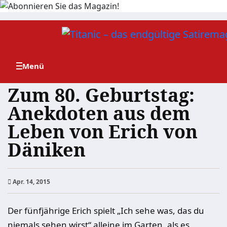
Zum
Inhalt
springen
Zum 80. Geburtstag:
Anekdoten aus dem
Leben von Erich von
Däniken
Apr. 14, 2015
Der fünfjährige Erich spielt „Ich sehe was, das du
niemals sehen wirst“ alleine im Garten, als es