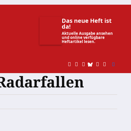
Das neue Heft ist
da!
Aktuelle Ausgabe ansehen
und online verfügbare
Heftartikel lesen.
Radarfallen