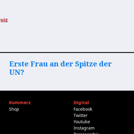
uiz
Erste Frau an der Spitze der
UN?
Kommerz
Digital
Shop
Facebook
Twitter
Youtube
Instagram