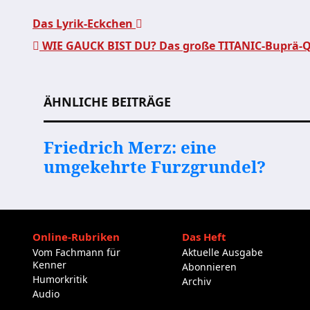
Das Lyrik-Eckchen
WIE GAUCK BIST DU? Das große TITANIC-Buprä-Q
Beitragsnavigation
ÄHNLICHE BEITRÄGE
Friedrich Merz: eine
umgekehrte Furzgrundel?
Online-Rubriken
Das Heft
Vom Fachmann für
Aktuelle Ausgabe
Kenner
Abonnieren
Humorkritik
Archiv
Audio