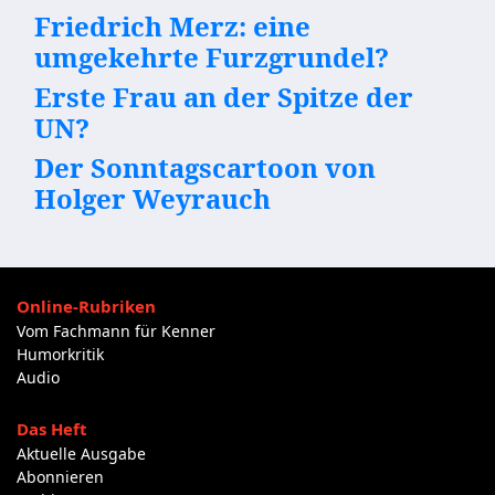
Friedrich Merz: eine
umgekehrte Furzgrundel?
Erste Frau an der Spitze der
UN?
Der Sonntagscartoon von
Holger Weyrauch
Online-Rubriken
Vom Fachmann für Kenner
Humorkritik
Audio
Das Heft
Aktuelle Ausgabe
Abonnieren