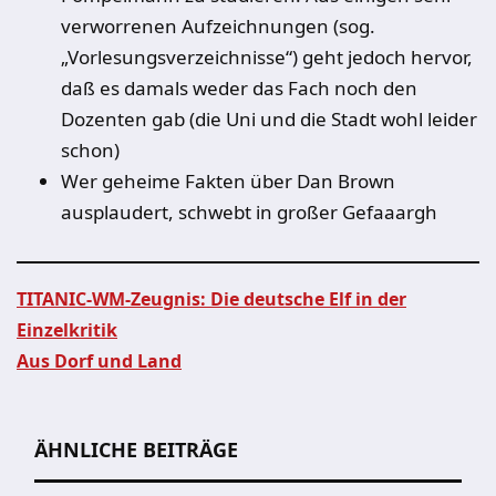
verworrenen Aufzeichnungen (sog.
„Vorlesungsverzeichnisse“) geht jedoch hervor,
daß es damals weder das Fach noch den
Dozenten gab (die Uni und die Stadt wohl leider
schon)
Wer geheime Fakten über Dan Brown
ausplaudert, schwebt in großer Gefaaargh
TITANIC-WM-Zeugnis: Die deutsche Elf in der
Einzelkritik
Beitragsnavigation
Aus Dorf und Land
ÄHNLICHE BEITRÄGE