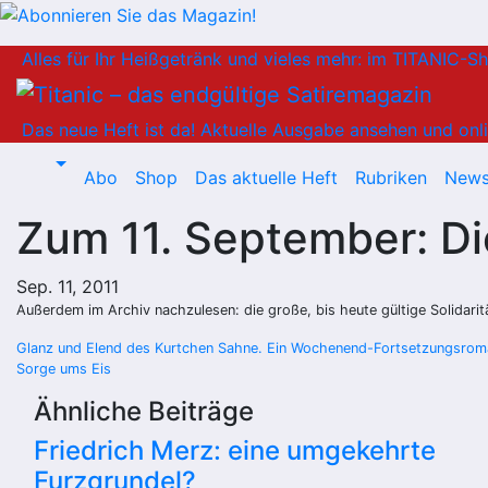
Zum
Alles für Ihr Heißgetränk und vieles mehr: im TITANIC-S
Inhalt
springen
Das neue Heft ist da!
Aktuelle Ausgabe ansehen und onli
Abo
Shop
Das aktuelle Heft
Rubriken
News
Zum 11. September: Di
Sep. 11, 2011
Außerdem im Archiv nachzulesen: die große, bis heute gültige Solidari
Beitragsnavigation
Glanz und Elend des Kurtchen Sahne. Ein Wochenend-Fortsetzungsrom
Sorge ums Eis
Ähnliche Beiträge
Friedrich Merz: eine umgekehrte
Furzgrundel?