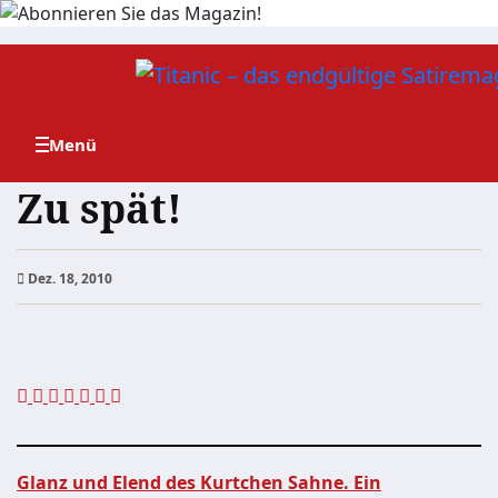
Zum
Inhalt
springen
Zu spät!
Dez. 18, 2010
Glanz und Elend des Kurtchen Sahne. Ein