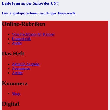
Erste Frau an der Spitze der UN?
Der Sonntagscartoon von Holger Weyrauch
Online-Rubriken
Vom Fachmann für Kenner
Humorkritik
Audio
Das Heft
Aktuelle Ausgabe
Abonnieren
Archiv
Kommerz
Shop
Digital