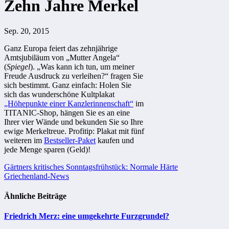
Zehn Jahre Merkel
Sep. 20, 2015
Ganz Europa feiert das zehnjährige
Amtsjubiläum von „Mutter Angela“
(
Spiegel
). „Was kann ich tun, um meiner
Freude Ausdruck zu verleihen?“ fragen Sie
sich bestimmt. Ganz einfach: Holen Sie
sich das wunderschöne Kultplakat
„Höhepunkte einer Kanzlerinnenschaft“
im
TITANIC-Shop, hängen Sie es an eine
Ihrer vier Wände und bekunden Sie so Ihre
ewige Merkeltreue. Profitip: Plakat mit fünf
weiteren im
Bestseller-Paket
kaufen und
jede Menge sparen (Geld)!
Beitragsnavigation
Gärtners kritisches Sonntagsfrühstück: Normale Härte
Griechenland-News
Ähnliche Beiträge
Friedrich Merz: eine umgekehrte Furzgrundel?