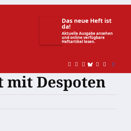
Das neue Heft ist
da!
Aktuelle Ausgabe ansehen
und online verfügbare
Heftartikel lesen.
t mit Despoten