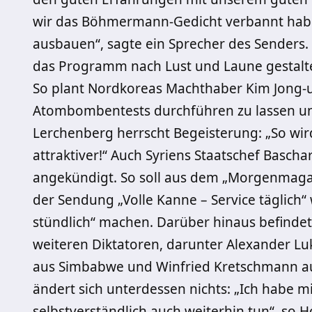
wir das Böhmermann-Gedicht verbannt habe
ausbauen“, sagte ein Sprecher des Senders.
das Programm nach Lust und Laune gestalten
So plant Nordkoreas Machthaber Kim Jong-
Atombombentests durchführen zu lassen un
Lerchenberg herrscht Begeisterung: „So wi
attraktiver!“ Auch Syriens Staatschef Bas
angekündigt. So soll aus dem „Morgenmaga
der Sendung „Volle Kanne – Service täglich“
stündlich“ machen. Darüber hinaus befindet
weiteren Diktatoren, darunter Alexander 
aus Simbabwe und Winfried Kretschmann a
ändert sich unterdessen nichts: „Ich habe 
selbstverständlich auch weiterhin tun“, so H