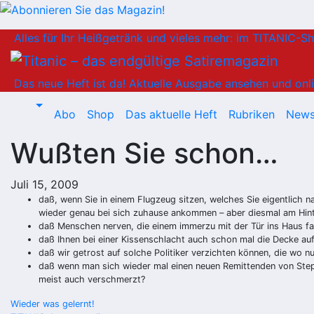
Zum
Alles für Ihr Heißgetränk und vieles mehr: im TITANIC-S
Inhalt
springen
Das neue Heft ist da!
Aktuelle Ausgabe ansehen und onli
Abo
Shop
Das aktuelle Heft
Rubriken
News
Wußten Sie schon…
Juli 15, 2009
daß, wenn Sie in einem Flugzeug sitzen, welches Sie eigentlich na
wieder genau bei sich zuhause ankommen – aber diesmal am Hi
daß Menschen nerven, die einem immerzu mit der Tür ins Haus f
daß Ihnen bei einer Kissenschlacht auch schon mal die Decke auf
daß wir getrost auf solche Politiker verzichten können, die wo
daß wenn man sich wieder mal einen neuen Remittenden von Steph
meist auch verschmerzt?
Beitragsnavigation
Wieder was gelernt!