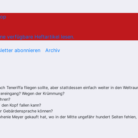
hop
ne verfügbare Heftartikel lesen.
letter abonnieren
Archiv
ch Teneriffa fliegen sollte, aber stattdessen einfach weiter in den Weltra
ntereingang? Wegen der Krümmung?
ahren?
 den Kopf fallen kann?
 nur Gebärdensprache können?
enie Meyer gekauft hat, wo in der Mitte ungefähr hundert Seiten fehlen, 