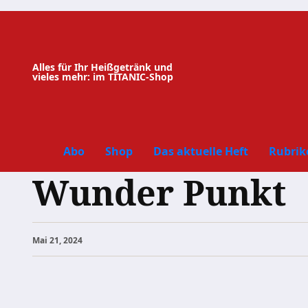
Zum
Inhalt
springen
Alles für Ihr Heißgetränk und
vieles mehr: im TITANIC-Shop
Abo
Shop
Das aktuelle Heft
Rubrik
Wunder Punkt
Mai 21, 2024