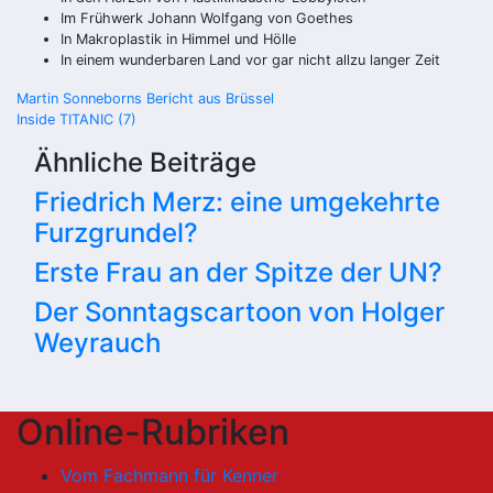
Im Frühwerk Johann Wolfgang von Goethes
In Makroplastik in Himmel und Hölle
In einem wunderbaren Land vor gar nicht allzu langer Zeit
Beitragsnavigation
Martin Sonneborns Bericht aus Brüssel
Inside TITANIC (7)
Ähnliche Beiträge
Friedrich Merz: eine umgekehrte
Furzgrundel?
Erste Frau an der Spitze der UN?
Der Sonntagscartoon von Holger
Weyrauch
Online-Rubriken
Vom Fachmann für Kenner