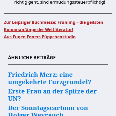
richtig geht, sind ermüdungssteuerpflichtig!
Zur Leipziger Buchmesse: Frühling – die geilsten
Romananfänge der Weltliteratur!
Beitragsnavigation
Aus Eugen Egners Püppchenstudio
ÄHNLICHE BEITRÄGE
Friedrich Merz: eine
umgekehrte Furzgrundel?
Erste Frau an der Spitze der
UN?
Der Sonntagscartoon von
Holger Weyrauch