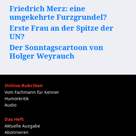
Friedrich Merz: eine
umgekehrte Furzgrundel?
Erste Frau an der Spitze der
UN?
Der Sonntagscartoon von
Holger Weyrauch
Online-Rubriken
Vom Fachmann für Kenner
Humorkritik
Audio
Das Heft
Aktuelle Ausgabe
Abonnieren