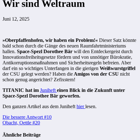
Wir sind Weltraum
Juni 12, 2025
»Oberpfaffenhofen, wir haben ein Problem!«
Dieser Satz könnte
bald schon durch die Gänge des neuen Raumfahrtministeriums
hallen.
Space-Spezl Dorothee Bär
will den Entdeckergeist durch
Innovationsfreiheitsgesetze fördern und von unnötiger Bürokratie,
Antikorruptionsmaßnahmen und Sicherheitsregeln befreien. Aber
darf ein so wichtiges Unterfangen in die gierigen
Weißwurstgriffel
der CSU gelegt werden? Haben die
Amigos von der CSU
nicht
schon genug angerichtet? Zefixstern!
TITANIC hat im
Juniheft
einen Blick in die Zukunft unter
Space-Spezl Dorothee Bär geworfen.
Den ganzen Artikel aus dem Juniheft
hier
lesen.
Beitragsnavigation
Die bessere Antwort #10
Obacht, Oettle #20
Ähnliche Beiträge