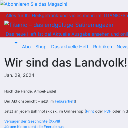
Zum
Alles für Ihr Heißgetränk und vieles mehr: im TITANIC-S
Inhalt
springen
Das neue Heft ist da!
Aktuelle Ausgabe ansehen und onli
Abo
Shop
Das aktuelle Heft
Rubriken
News
Wir sind das Landvolk!
Jan. 29, 2024
Hoch die Hände, Ampel-Ende!
Der Aktionsbericht – jetzt im
Feburarheft
!
Jetzt an jedem Bahnhofskiosk, im Onlineshop (
Print
oder
PDF
oder in 
Beitragsnavigation
Versager der Geschichte (XXVII)
Jürgen Klopp geht die Energie aus