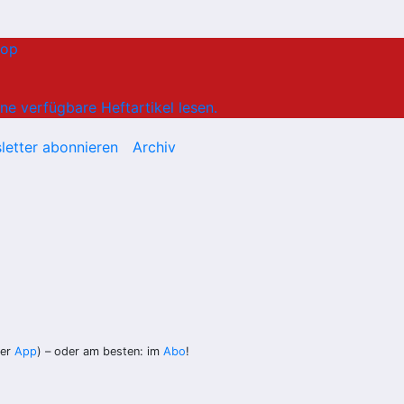
hop
ne verfügbare Heftartikel lesen.
letter abonnieren
Archiv
der
App
) – oder am besten: im
Abo
!