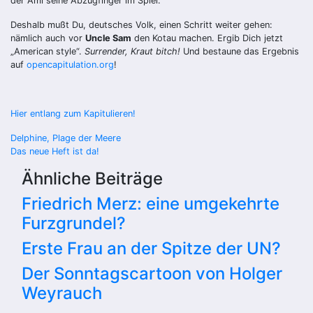
der Ami seine Abzugfinger im Spiel.
Deshalb mußt Du, deutsches Volk, einen Schritt weiter gehen:
nämlich auch vor
Uncle Sam
den Kotau machen. Ergib Dich jetzt
„American style“.
Surrender, Kraut bitch!
Und bestaune das Ergebnis
auf
opencapitulation.org
!
Hier entlang zum Kapitulieren!
Beitragsnavigation
Delphine, Plage der Meere
Das neue Heft ist da!
Ähnliche Beiträge
Friedrich Merz: eine umgekehrte
Furzgrundel?
Erste Frau an der Spitze der UN?
Der Sonntagscartoon von Holger
Weyrauch