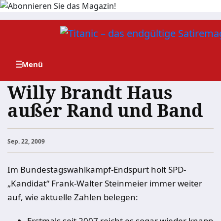
Zum
Inhalt
springen
Willy Brandt Haus
außer Rand und Band
Sep. 22, 2009
Im Bundestagswahlkampf-Endspurt holt SPD-
„Kandidat“ Frank-Walter Steinmeier immer weiter
auf, wie aktuelle Zahlen belegen:
Erstmals seit 2007 reicht es sogar wieder knapp