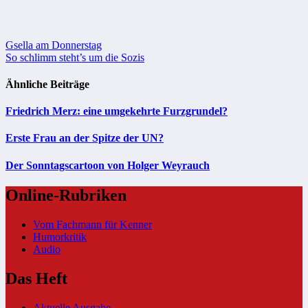
Beitragsnavigation
Gsella am Donnerstag
So schlimm steht’s um die Sozis
Ähnliche Beiträge
Friedrich Merz: eine umgekehrte Furzgrundel?
Erste Frau an der Spitze der UN?
Der Sonntagscartoon von Holger Weyrauch
Online-Rubriken
Vom Fachmann für Kenner
Humorkritik
Audio
Das Heft
Aktuelle Ausgabe