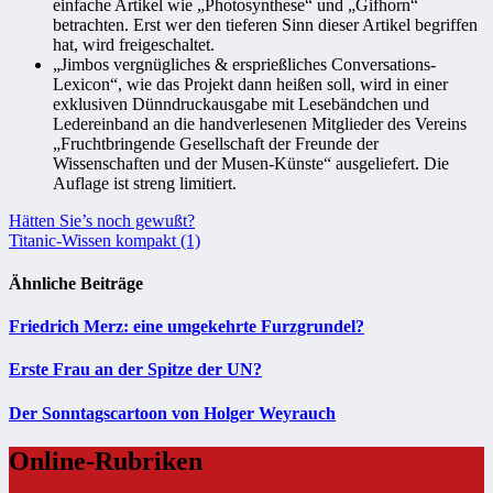
einfache Artikel wie „Photosynthese“ und „Gifhorn“
betrachten. Erst wer den tieferen Sinn dieser Artikel begriffen
hat, wird freigeschaltet.
„Jimbos vergnügliches & ersprießliches Conversations-
Lexicon“, wie das Projekt dann heißen soll, wird in einer
exklusiven Dünndruckausgabe mit Lesebändchen und
Ledereinband an die handverlesenen Mitglieder des Vereins
„Fruchtbringende Gesellschaft der Freunde der
Wissenschaften und der Musen-Künste“ ausgeliefert. Die
Auflage ist streng limitiert.
Beitragsnavigation
Hätten Sie’s noch gewußt?
Titanic-Wissen kompakt (1)
Ähnliche Beiträge
Friedrich Merz: eine umgekehrte Furzgrundel?
Erste Frau an der Spitze der UN?
Der Sonntagscartoon von Holger Weyrauch
Online-Rubriken