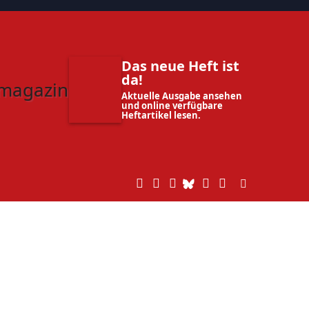
Das neue Heft ist
da!
Aktuelle Ausgabe ansehen
und online verfügbare
Heftartikel lesen.