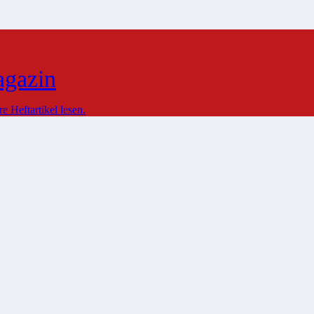
agazin
 Heftartikel lesen.