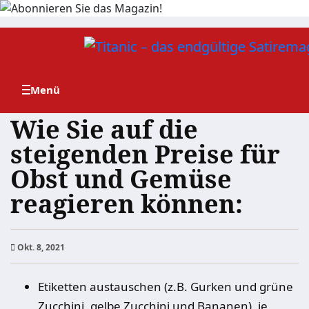
Zum
Inhalt
springen
Wie Sie auf die
steigenden Preise für
Obst und Gemüse
reagieren können:
Okt. 8, 2021
Etiketten austauschen (z.B. Gurken und grüne
Zucchini, gelbe Zucchini und Bananen), je