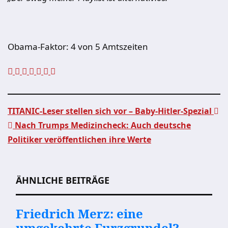
Obama-Faktor:
4 von 5 Amtszeiten
TITANIC-Leser stellen sich vor – Baby-Hitler-Spezial
Nach Trumps Medizincheck: Auch deutsche
Beitragsnavigation
Politiker veröffentlichen ihre Werte
ÄHNLICHE BEITRÄGE
Friedrich Merz: eine
umgekehrte Furzgrundel?