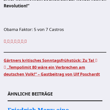
Revolution!“
Obama Faktor:
5 von 7 Castros
Gärtners kritisches Sonntagsfrühstück: Zu Tal
„Tempolimit 80 wäre ein Verbrechen am
Beitragsnavigation
deutschen Volk!“ – Gastbeitrag von Ulf Poschardt
ÄHNLICHE BEITRÄGE
Friedrich Merz: eine