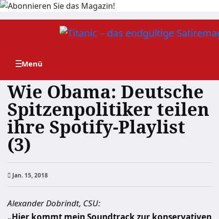
Zum
Inhalt
springen
Wie Obama: Deutsche
Spitzenpolitiker teilen
ihre Spotify-Playlist
(3)
Jan. 15, 2018
Alexander Dobrindt, CSU:
„Hier kommt mein Soundtrack zur konservativen