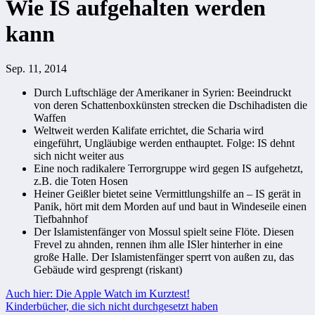
Wie IS aufgehalten werden
kann
Sep. 11, 2014
Durch Luftschläge der Amerikaner in Syrien: Beeindruckt
von deren Schattenboxkünsten strecken die Dschihadisten die
Waffen
Weltweit werden Kalifate errichtet, die Scharia wird
eingeführt, Ungläubige werden enthauptet. Folge: IS dehnt
sich nicht weiter aus
Eine noch radikalere Terrorgruppe wird gegen IS aufgehetzt,
z.B. die Toten Hosen
Heiner Geißler bietet seine Vermittlungshilfe an – IS gerät in
Panik, hört mit dem Morden auf und baut in Windeseile einen
Tiefbahnhof
Der Islamistenfänger von Mossul spielt seine Flöte. Diesen
Frevel zu ahnden, rennen ihm alle ISler hinterher in eine
große Halle. Der Islamistenfänger sperrt von außen zu, das
Gebäude wird gesprengt (riskant)
Beitragsnavigation
Auch hier: Die Apple Watch im Kurztest!
Kinderbücher, die sich nicht durchgesetzt haben