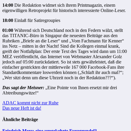
14:00
Die Redaktion widmet sich ihrem Printmagazin, einem
eigenwilligen Retroprojekt für historisch interessierte Online-Leser.
18:00
Einlaß für Satiregroupies
01:00
Während sich Deutschland noch in den Federn wälzt, stellt
das TITANIC-Büro in Singapur die neuesten Beiträge aus den
Rubriken „Briefe an die Leser“ und „Vom Fachmann für Kenner“
ins Netz – mitten in der Nacht! Sind die Kollegen einmal krank,
greift der Notfallplan: Der erste Text des Tages wird dann um 11:00
MEZ veröffentlicht, das Internet von Webmaster Alexander Golz
jedoch auf 05:00 zurückdatiert. So ist stets gewährleistet, daß die
einfacher gestrickten der mittlerweile 167 000 Facebook-Fans ihre
Standardkommentare loswerden können („Schlaft ihr auch mal?“;
„Wer sitzt denn um diese Uhrzeit noch in der Redaktion???“).
Das sagt der Meisner:
„Eine Pointe von Ihnen ersetzt mir drei
Abtreibungswitze!“
Beitragsnavigation
ADAC kommt nicht zur Ruhe
Das neue Heft ist da!
Ähnliche Beiträge
Friedrich Merz: eine umgekehrte Furzgrundel?