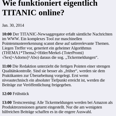
Wie funktioniert eigentlich
TITANIC online?
Jan. 30, 2014
10:00
Der TITANIC-Newsaggregator erfaßt sämtliche Nachrichten
im WWW. Ein komplexes Tool zur maschinellen
Pointenmustererkennung scannt diese auf satirerelevante Themen.
Liegen Treffer vor, generiert ein geheimer Algorithmus
(THEMA1*Thema2+Hitler/Merkel-{ToterPromi}
√Sex[+Adorno]^Abo) daraus die sog. „Tickermeldungen“.
11:00
Die Redaktion unterzieht die fertigen Pointen einer strengen
Qualitätskontrolle. Sind sie besser als „früher“, werden sie dem
Praktikanten zur Überarbeitung vorgelegt. Erst wenn
niveautechnisch ein absoluter Tiefpunkt erreicht ist, werden die
Beiträge zur Veröffentlichung freigegeben.
12:00
Frühstück
13:00
Testscreening: Alle Tickermeldungen werden bei Amazon als
Produktrezensionen getarnt eingestellt. Nur die am wenigsten
hilfreichen Beiträge schaffen es in die engere Auswahl.