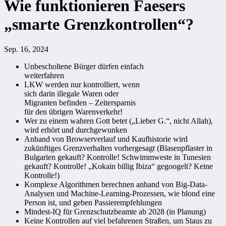
Wie funktionieren Faesers
„smarte Grenzkontrollen“?
Sep. 16, 2024
Unbescholtene Bürger dürfen einfach
weiterfahren
LKW werden nur kontrolliert, wenn
sich darin illegale Waren oder
Migranten befinden – Zeitersparnis
für den übrigen Warenverkehr!
Wer zu einem wahren Gott betet („Lieber G.“, nicht Allah),
wird erhört und durchgewunken
Anhand von Browserverlauf und Kaufhistorie wird
zukünftiges Grenzverhalten vorhergesagt (Blasenpflaster in
Bulgarien gekauft? Kontrolle! Schwimmweste in Tunesien
gekauft? Kontrolle! „Kokain billig Ibiza“ gegoogelt? Keine
Kontrolle!)
Komplexe Algorithmen berechnen anhand von Big-Data-
Analysen und Machine-Learning-Prozessen, wie blond eine
Person ist, und geben Passierempfehlungen
Mindest-IQ für Grenzschutzbeamte ab 2028 (in Planung)
Keine Kontrollen auf viel befahrenen Straßen, um Staus zu