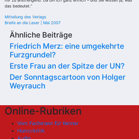
mir zu anstrengend. Da bin ich ganz ehrlich – und Sie wissen ja, was
das bedeutet.“
Beitragsnavigation
Mitteilung des Verlags
Briefe an die Leser | Mai 2007
Ähnliche Beiträge
Friedrich Merz: eine umgekehrte
Furzgrundel?
Erste Frau an der Spitze der UN?
Der Sonntagscartoon von Holger
Weyrauch
Online-Rubriken
Vom Fachmann für Kenner
Humorkritik
Audio