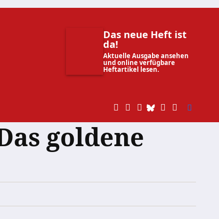
Das neue Heft ist
da!
Aktuelle Ausgabe ansehen
und online verfügbare
Heftartikel lesen.
Das goldene