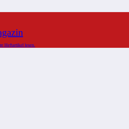
agazin
 Heftartikel lesen.