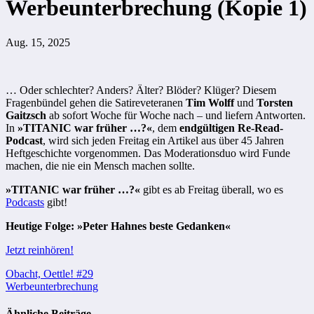
Werbeunterbrechung (Kopie 1)
Aug. 15, 2025
… Oder schlechter? Anders? Älter? Blöder? Klüger? Diesem
Fragenbündel gehen die Satireveteranen
Tim Wolff
und
Torsten
Gaitzsch
ab sofort Woche für Woche nach – und liefern Antworten.
In
»TITANIC war früher …?«
, dem
endgültigen Re-Read-
Podcast
, wird sich jeden Freitag ein Artikel aus über 45 Jahren
Heftgeschichte vorgenommen. Das Moderationsduo wird Funde
machen, die nie ein Mensch machen sollte.
»TITANIC war früher …?«
gibt es ab Freitag überall, wo es
Podcasts
gibt!
Heutige Folge: »Peter Hahnes beste Gedanken«
Jetzt reinhören!
Beitragsnavigation
Obacht, Oettle! #29
Werbeunterbrechung
Ähnliche Beiträge