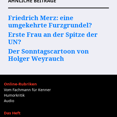
ÄHNLICHE BEITRÄGE
Friedrich Merz: eine
umgekehrte Furzgrundel?
Erste Frau an der Spitze der
UN?
Der Sonntagscartoon von
Holger Weyrauch
Online-Rubriken
Vom Fachmann für Kenner
Humorkritik
Audio
Das Heft