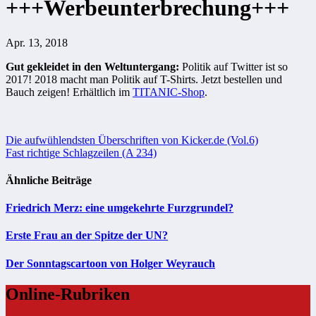
+++Werbeunterbrechung+++
Apr. 13, 2018
Gut gekleidet in den Weltuntergang:
Politik auf Twitter ist so
2017! 2018 macht man Politik auf T-Shirts. Jetzt bestellen und
Bauch zeigen! Erhältlich im
TITANIC-Shop
.
Beitragsnavigation
Die aufwühlendsten Überschriften von Kicker.de (Vol.6)
Fast richtige Schlagzeilen (A 234)
Ähnliche Beiträge
Friedrich Merz: eine umgekehrte Furzgrundel?
Erste Frau an der Spitze der UN?
Der Sonntagscartoon von Holger Weyrauch
Online-Rubriken