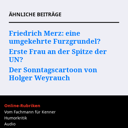
ÄHNLICHE BEITRÄGE
Friedrich Merz: eine
umgekehrte Furzgrundel?
Erste Frau an der Spitze der
UN?
Der Sonntagscartoon von
Holger Weyrauch
Online-Rubriken
Vom Fachmann für Kenner
Humorkritik
Audio