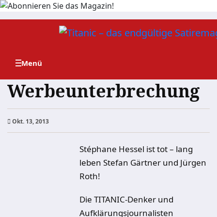
Zum
Inhalt
springen
Werbeunterbrechung
Okt. 13, 2013
Stéphane Hessel ist tot – lang
leben Stefan Gärtner und Jürgen
Roth!
Die TITANIC-Denker und
Aufklärungsjournalisten