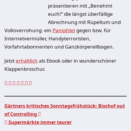
präsentieren mit „Benehmt
euch!“ die längst überfällige
Abrechnung mit Rüpeltum und
Volksverrohung: ein
Pamphlet
gegen bzw. für
Internetvermüller, Handyterroristen,
Vorfahrtabonnenten und Ganzkörperellbogen.
Jetzt
erhältlich
als Ebook oder in wunderschöner
Klappenbroschur.
Gärtners kritisches Sonntagsfrühstück: Bischof out
of Controlling
Beitragsnavigation
Supermärkte immer teurer