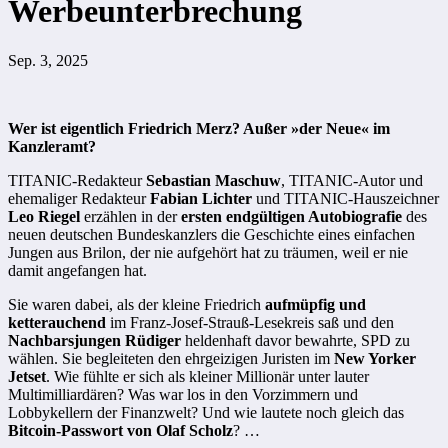
Werbeunterbrechung
Sep. 3, 2025
Wer ist eigentlich Friedrich Merz? Außer »der Neue« im
Kanzleramt?
TITANIC-Redakteur
Sebastian Maschuw
, TITANIC-Autor und
ehemaliger Redakteur
Fabian Lichter
und TITANIC-Hauszeichner
Leo Riegel
erzählen in der
ersten endgültigen Autobiografie
des
neuen deutschen Bundeskanzlers die Geschichte eines einfachen
Jungen aus Brilon, der nie aufgehört hat zu träumen, weil er nie
damit angefangen hat.
Sie waren dabei, als der kleine Friedrich
aufmüpfig und
ketterauchend
im Franz-Josef-Strauß-Lesekreis saß und den
Nachbarsjungen Rüdiger
heldenhaft davor bewahrte, SPD zu
wählen. Sie begleiteten den ehrgeizigen Juristen im
New Yorker
Jetset
. Wie fühlte er sich als kleiner Millionär unter lauter
Multimilliar­dären? Was war los in den Vorzimmern und
Lobbykellern der Finanzwelt? Und wie lautete noch gleich das
Bitcoin-Passwort von Olaf Scholz
? …