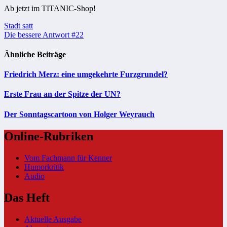
Ab jetzt im TITANIC-Shop!
Beitragsnavigation
Stadt satt
Die bessere Antwort #22
Ähnliche Beiträge
Friedrich Merz: eine umgekehrte Furzgrundel?
Erste Frau an der Spitze der UN?
Der Sonntagscartoon von Holger Weyrauch
Online-Rubriken
Vom Fachmann für Kenner
Humorkritik
Audio
Das Heft
Aktuelle Ausgabe