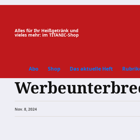
Zum
Inhalt
springen
Alles für Ihr Heißgetränk und
vieles mehr: im TITANIC-Shop
Abo
Shop
Das aktuelle Heft
Rubrik
Werbeunterbre
Nov. 8, 2024