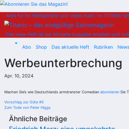
Zum
Alles für Ihr Heißgetränk und vieles mehr: im TITANIC-S
Inhalt
springen
Das neue Heft ist da!
Aktuelle Ausgabe ansehen und onli
Abo
Shop
Das aktuelle Heft
Rubriken
News
Werbeunterbrechung
Apr. 10, 2024
Machen Sie’s wie Deutschlands armdranster Comedian
abonnieren
Sie T
Beitragsnavigation
Vorschlag zur Güte #5
Zum Tode von Peter Higgs
Ähnliche Beiträge