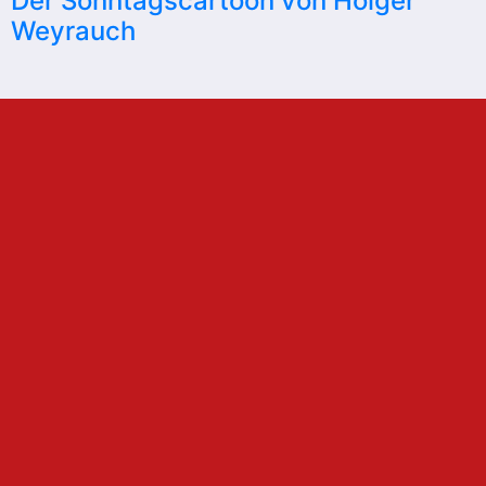
Der Sonntagscartoon von Holger
Weyrauch