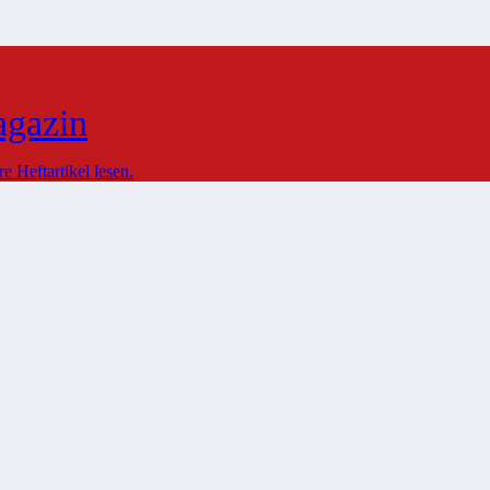
agazin
 Heftartikel lesen.