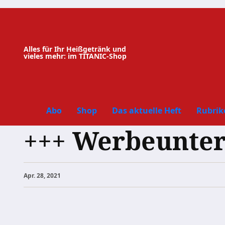
Zum
Inhalt
springen
Alles für Ihr Heißgetränk und
vieles mehr: im TITANIC-Shop
Abo
Shop
Das aktuelle Heft
Rubrik
+++ Werbeunter
Apr. 28, 2021