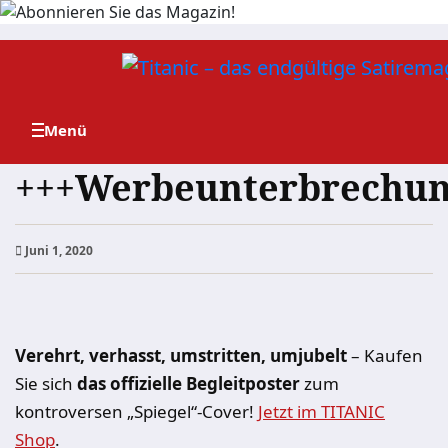
Zum
Inhalt
springen
+++Werbeunterbrechun
Juni 1, 2020
Verehrt, verhasst, umstritten, umjubelt
– Kaufen
Sie sich
das offizielle Begleitposter
zum
kontroversen „Spiegel“-Cover!
Jetzt im TITANIC
Shop
.