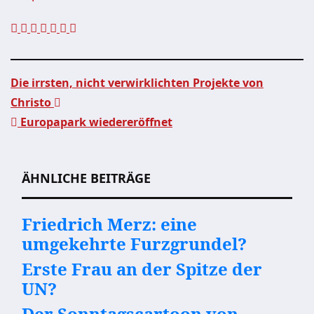
Die irrsten, nicht verwirklichten Projekte von
Christo
Beitragsnavigation
Europapark wiedereröffnet
ÄHNLICHE BEITRÄGE
Friedrich Merz: eine
umgekehrte Furzgrundel?
Erste Frau an der Spitze der
UN?
Der Sonntagscartoon von