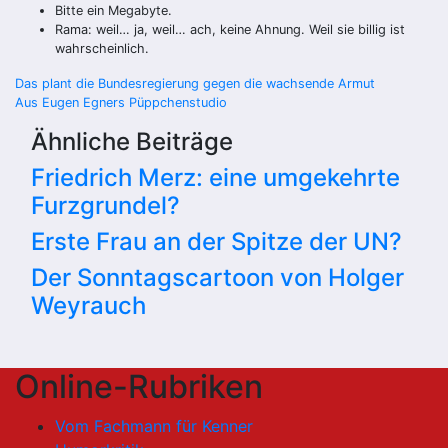
Bitte ein Megabyte.
Rama: weil… ja, weil… ach, keine Ahnung. Weil sie billig ist
wahrscheinlich.
Beitragsnavigation
Das plant die Bundesregierung gegen die wachsende Armut
Aus Eugen Egners Püppchenstudio
Ähnliche Beiträge
Friedrich Merz: eine umgekehrte
Furzgrundel?
Erste Frau an der Spitze der UN?
Der Sonntagscartoon von Holger
Weyrauch
Online-Rubriken
Vom Fachmann für Kenner