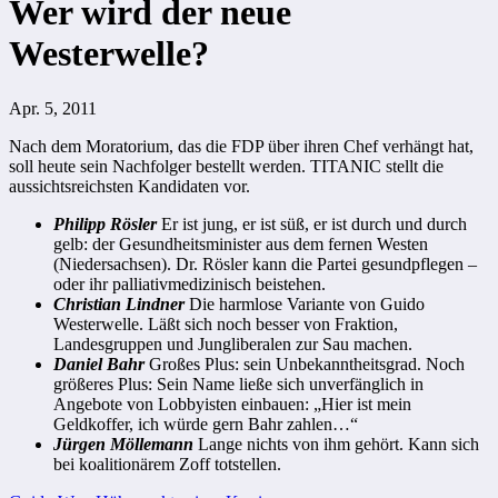
Wer wird der neue
Westerwelle?
Apr. 5, 2011
Nach dem Moratorium, das die FDP über ihren Chef verhängt hat,
soll heute sein Nachfolger bestellt werden. TITANIC stellt die
aussichtsreichsten Kandidaten vor.
Philipp Rösler
Er ist jung, er ist süß, er ist durch und durch
gelb: der Gesundheitsminister aus dem fernen Westen
(Niedersachsen). Dr. Rösler kann die Partei gesundpflegen –
oder ihr palliativmedizinisch beistehen.
Christian Lindner
Die harmlose Variante von Guido
Westerwelle. Läßt sich noch besser von Fraktion,
Landesgruppen und Jungliberalen zur Sau machen.
Daniel Bahr
Großes Plus: sein Unbekanntheitsgrad. Noch
größeres Plus: Sein Name ließe sich unverfänglich in
Angebote von Lobbyisten einbauen: „Hier ist mein
Geldkoffer, ich würde gern Bahr zahlen…“
Jürgen Möllemann
Lange nichts von ihm gehört. Kann sich
bei koalitionärem Zoff totstellen.