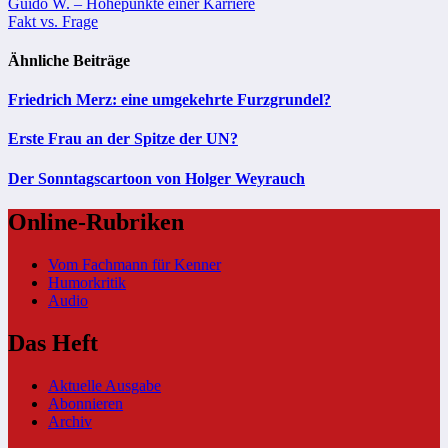
Beitragsnavigation
Guido W. – Höhepunkte einer Karriere
Fakt vs. Frage
Ähnliche Beiträge
Friedrich Merz: eine umgekehrte Furzgrundel?
Erste Frau an der Spitze der UN?
Der Sonntagscartoon von Holger Weyrauch
Online-Rubriken
Vom Fachmann für Kenner
Humorkritik
Audio
Das Heft
Aktuelle Ausgabe
Abonnieren
Archiv