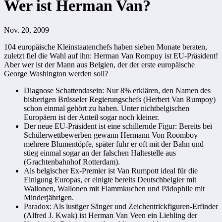
Wer ist Herman Van?
Nov. 20, 2009
104 europäische Kleinstaatenchefs haben sieben Monate beraten,
zuletzt fiel die Wahl auf ihn: Herman Van Rompuy ist EU-Präsident!
Aber wer ist der Mann aus Belgien, der der erste europäische
George Washington werden soll?
Diagnose Schattendasein: Nur 8% erklären, den Namen des
bisherigen Brüsseler Regierungschefs (Herbert Van Rumpoy)
schon einmal gehört zu haben. Unter nichtbelgischen
Europäern ist der Anteil sogar noch kleiner.
Der neue EU-Präsident ist eine schillernde Figur: Bereits bei
Schülerwettbewerben gewann Hermann Von Roomboy
mehrere Blumentöpfe, später fuhr er oft mit der Bahn und
stieg einmal sogar an der falschen Haltestelle aus
(Grachtenbahnhof Rotterdam).
Als belgischer Ex-Premier ist Van Rumpott ideal für die
Einigung Europas, er einigte bereits Deutschbelgier mit
Wallonen, Wallonen mit Flammkuchen und Pädophile mit
Minderjährigen.
Paradox: Als lustiger Sänger und Zeichentrickfiguren-Erfinder
(Alfred J. Kwak) ist Herman Van Veen ein Liebling der