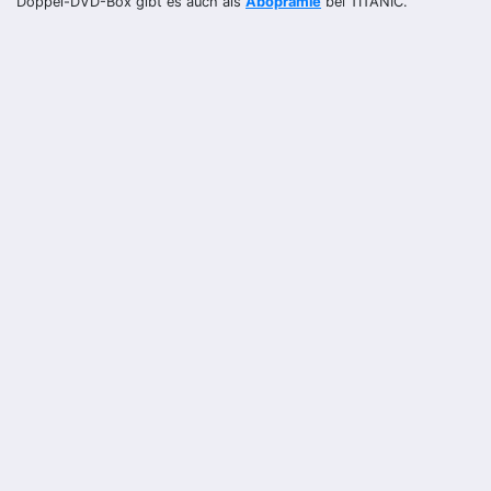
Doppel-DVD-Box gibt es auch als
Aboprämie
bei TITANIC.