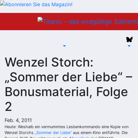
Zum
Inhalt
springen
Wenzel Storch:
„Sommer der Liebe“ –
Bonusmaterial, Folge
2
Feb. 4, 2011
Heute: Weshalb ein vermummtes Lesbenkommando eine Kopie von
Wenzel Storchs
„Sommer der Liebe“
aus einem Kino entführte. Die