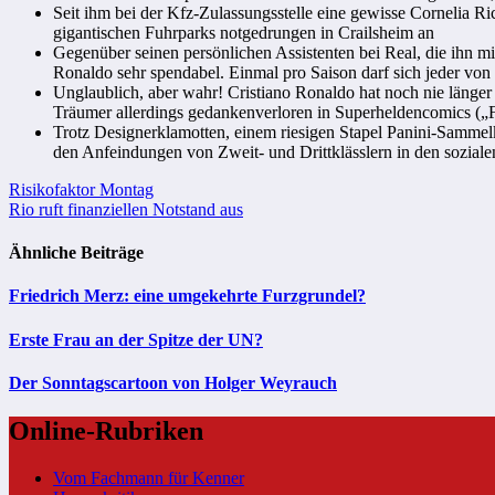
Seit ihm bei der Kfz-Zulassungsstelle eine gewisse Cornelia R
gigantischen Fuhrparks notgedrungen in Crailsheim an
Gegenüber seinen persönlichen Assistenten bei Real, die ihn m
Ronaldo sehr spendabel. Einmal pro Saison darf sich jeder von
Unglaublich, aber wahr! Cristiano Ronaldo hat noch nie länger a
Träumer allerdings gedankenverloren in Superheldencomics („F
Trotz Designerklamotten, einem riesigen Stapel Panini-Sammelk
den Anfeindungen von Zweit- und Drittklässlern in den sozial
Beitragsnavigation
Risikofaktor Montag
Rio ruft finanziellen Notstand aus
Ähnliche Beiträge
Friedrich Merz: eine umgekehrte Furzgrundel?
Erste Frau an der Spitze der UN?
Der Sonntagscartoon von Holger Weyrauch
Online-Rubriken
Vom Fachmann für Kenner