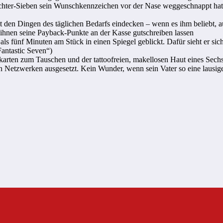
ichter-Sieben sein Wunschkennzeichen vor der Nase weggeschnappt hat, 
it den Dingen des täglichen Bedarfs eindecken – wenn es ihm beliebt,
 ihnen seine Payback-Punkte an der Kasse gutschreiben lassen
ls fünf Minuten am Stück in einen Spiegel geblickt. Dafür sieht er sich 
antastic Seven“)
arten zum Tauschen und der tattoofreien, makellosen Haut eines Sechsjä
en Netzwerken ausgesetzt. Kein Wunder, wenn sein Vater so eine lausi