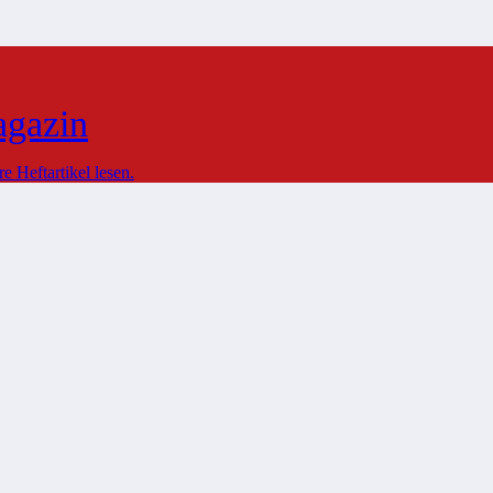
agazin
 Heftartikel lesen.