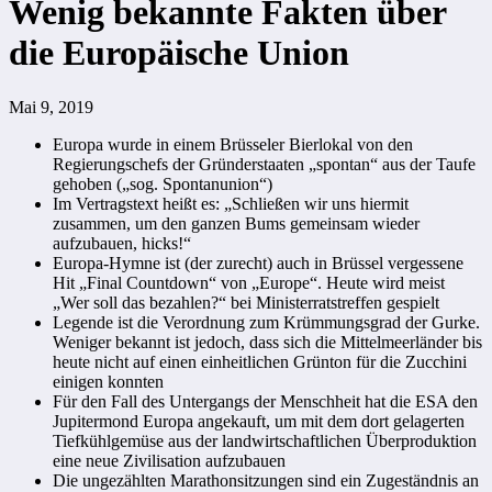
Wenig bekannte Fakten über
die Europäische Union
Mai 9, 2019
Europa wurde in einem Brüsseler Bierlokal von den
Regierungschefs der Gründerstaaten „spontan“ aus der Taufe
gehoben („sog. Spontanunion“)
Im Vertragstext heißt es: „Schließen wir uns hiermit
zusammen, um den ganzen Bums gemeinsam wieder
aufzubauen, hicks!“
Europa-Hymne ist (der zurecht) auch in Brüssel vergessene
Hit „Final Countdown“ von „Europe“. Heute wird meist
„Wer soll das bezahlen?“ bei Ministerratstreffen gespielt
Legende ist die Verordnung zum Krümmungsgrad der Gurke.
Weniger bekannt ist jedoch, dass sich die Mittelmeerländer bis
heute nicht auf einen einheitlichen Grünton für die Zucchini
einigen konnten
Für den Fall des Untergangs der Menschheit hat die ESA den
Jupitermond Europa angekauft, um mit dem dort gelagerten
Tiefkühlgemüse aus der landwirtschaftlichen Überproduktion
eine neue Zivilisation aufzubauen
Die ungezählten Marathonsitzungen sind ein Zugeständnis an