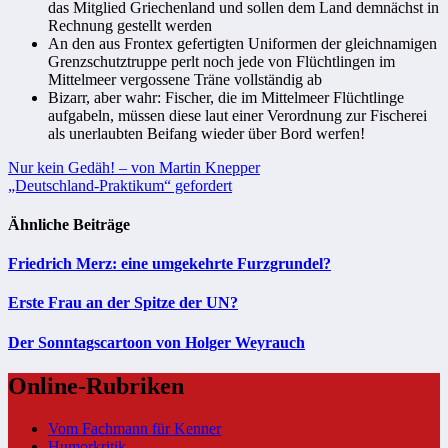
das Mitglied Griechenland und sollen dem Land demnächst in
Rechnung gestellt werden
An den aus Frontex gefertigten Uniformen der gleichnamigen
Grenzschutztruppe perlt noch jede von Flüchtlingen im
Mittelmeer vergossene Träne vollständig ab
Bizarr, aber wahr: Fischer, die im Mittelmeer Flüchtlinge
aufgabeln, müssen diese laut einer Verordnung zur Fischerei
als unerlaubten Beifang wieder über Bord werfen!
Beitragsnavigation
Nur kein Gedäh! – von Martin Knepper
„Deutschland-Praktikum“ gefordert
Ähnliche Beiträge
Friedrich Merz: eine umgekehrte Furzgrundel?
Erste Frau an der Spitze der UN?
Der Sonntagscartoon von Holger Weyrauch
Online-Rubriken
Vom Fachmann für Kenner
Humorkritik